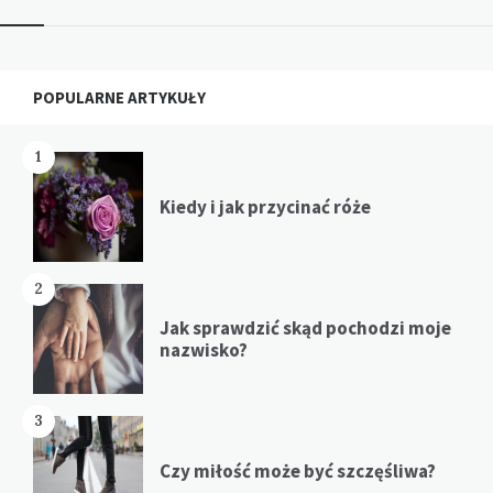
Widgets
POPULARNE ARTYKUŁY
1
Kiedy i jak przycinać róże
2
Jak sprawdzić skąd pochodzi moje
nazwisko?
3
Czy miłość może być szczęśliwa?