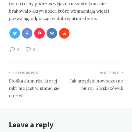
tym o to, by podczas wyjazdu uczestnikom nie
brakowało aktywności, które wzmacniają więzi i
pozwalają odpocząć w dobrej atmosferze.
0
0
Nawigacja
PREVIOUS POST
NEXT POST
wpisu
Słodka chmurka, której
Jak urządzić nowoczesne
nikt nie jest w stanie się
biuro? 5 wskazówek
oprzeć
Leave a reply