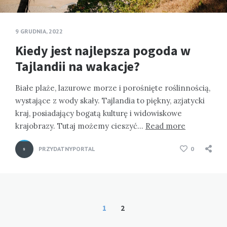
9 GRUDNIA, 2022
Kiedy jest najlepsza pogoda w
Tajlandii na wakacje?
Białe plaże, lazurowe morze i porośnięte roślinnością,
wystające z wody skały. Tajlandia to piękny, azjatycki
kraj, posiadający bogatą kulturę i widowiskowe
krajobrazy. Tutaj możemy cieszyć…
Read more
PRZYDATNYPORTAL
0
Stronicowanie
1
2
wpisów