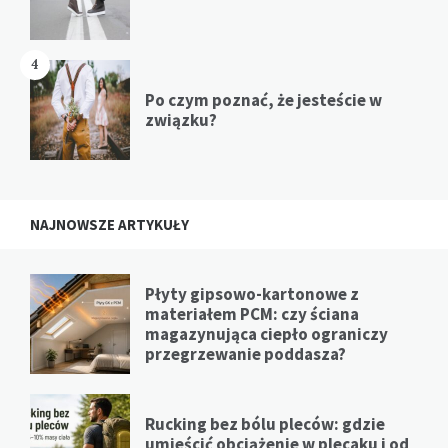
4
Po czym poznać, że jesteście w
związku?
NAJNOWSZE ARTYKUŁY
Płyty gipsowo-kartonowe z
materiałem PCM: czy ściana
magazynująca ciepło ograniczy
przegrzewanie poddasza?
Rucking bez bólu pleców: gdzie
umieścić obciążenie w plecaku i od