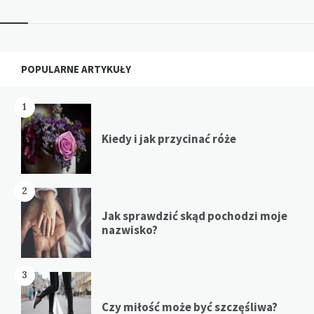
Widgets
POPULARNE ARTYKUŁY
1
Kiedy i jak przycinać róże
2
Jak sprawdzić skąd pochodzi moje
nazwisko?
3
Czy miłość może być szczęśliwa?