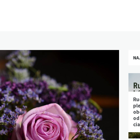
NA
Ru
pl
ob
od
ci