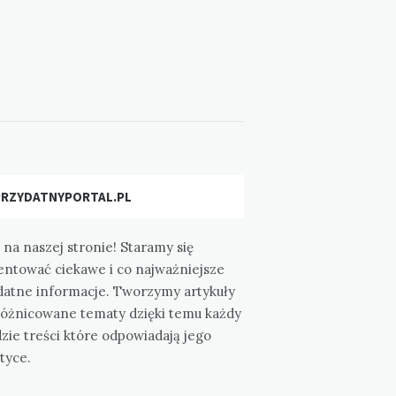
PRZYDATNYPORTAL.PL
 na naszej stronie! Staramy się
entować ciekawe i co najważniejsze
datne informacje. Tworzymy artykuły
różnicowane tematy dzięki temu każdy
zie treści które odpowiadają jego
tyce.