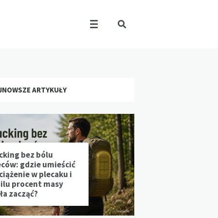
JNOWSZE ARTYKUŁY
cking bez bólu
eców: gdzie umieścić
ciążenie w plecaku i
 ilu procent masy
ała zacząć?