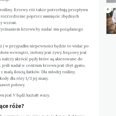
4
rośliny, Krzewy róż także potrzebują przepływu
 rozrzedzenie poprzez usunięcie zbędnych
y wzrost.
przycinaniem krzewu by nadać mu pożądanego
 ( w przypadku niepewności będzie to widać po
oloru wewnątrz, zielony jest żywy, brązowy jest
 należy skrócić pędy które są skierowane do
 jeśli nadal w centrum krzewu jest zbyt gęsto,
 małą ilością listków. Dla młodej rośliny,
ody dla róży 1/3 jej masy.
 nawet połowy.
 jest V bądź kształt wazy.
ące róże?