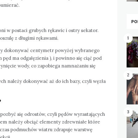
bumierać.
PO
ni w postaci grubych rękawic i ostry sekator.
oszulę z długimi rękawami.
1
eży dokonywać centymetr powyżej wybranego
 pęd ma odgałęzienia ), i powinno się ciąć pod
płynięcie wody, co zapobiega namnażaniu się
2
ch należy dokonywać aż do ich bazy, czyli węzła
?
3
y pozbyć się odrostów, czyli pędów wyrastających
em należy obciąć elementy zdrewniałe które
podczas podmuchów wiatru zdrapuje warstwę
kcji.