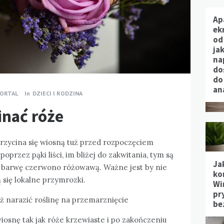
Ap
ek
od
jak
na
do
do
an
ORTAL
In
DZIECI I RODZINA
inać róże
zycina się wiosną tuż przed rozpoczęciem
oprzez pąki liści, im bliżej do zakwitania, tym są
Ja
ją barwę czerwono różowawą. Ważne jest by nie
ko
się lokalne przymrozki.
Wi
pr
iż narazić roślinę na przemarznięcie
be
wiosnę tak jak róże krzewiaste i po zakończeniu