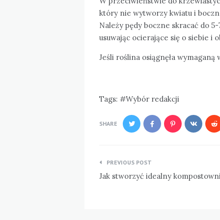
W przeciwieństwie do krzewiastyc
który nie wytworzy kwiatu i bocz
Należy pędy boczne skracać do 5-7
usuwając ocierające się o siebie i
Jeśli roślina osiągnęła wymaganą
Tags:
Wybór redakcji
SHARE
Nawigacja
PREVIOUS POST
wpisu
Jak stworzyć idealny kompostown