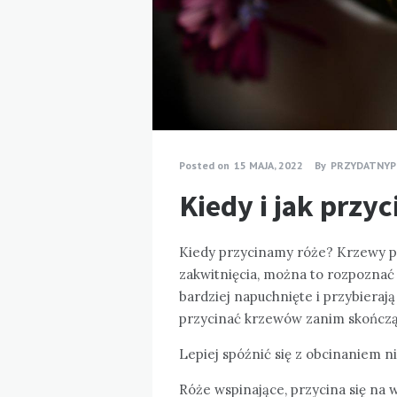
Posted on
15 MAJA, 2022
By
PRZYDATNYP
Kiedy i jak przyc
Kiedy przycinamy róże? Krzewy pr
zakwitnięcia, można to rozpoznać p
bardziej napuchnięte i przybiera
przycinać krzewów zanim skończą 
Lepiej spóźnić się z obcinaniem n
Róże wspinające, przycina się na 