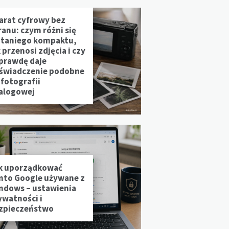
arat cyfrowy bez
ranu: czym różni się
 taniego kompaktu,
 przenosi zdjęcia i czy
prawdę daje
świadczenie podobne
 fotografii
alogowej
k uporządkować
nto Google używane z
ndows – ustawienia
ywatności i
zpieczeństwo