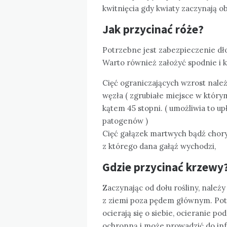
kwitnięcia gdy kwiaty zaczynają o
Jak przycinać róże?
Potrzebne jest zabezpieczenie dło
Warto również założyć spodnie i k
Cięć ograniczających wzrost nal
węzła ( zgrubiałe miejsce w którym
kątem 45 stopni. ( umożliwia to u
patogenów )
Cięć gałązek martwych bądź chory
z którego dana gałąź wychodzi,
Gdzie przycinać krzewy
Zaczynając od dołu rośliny, należ
z ziemi poza pędem głównym. Pot
ocierają się o siebie, ocieranie 
ochronną i może prowadzić do infe