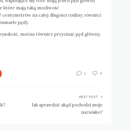
h, wspinające się róże mają jeden pęd główny
ne które mają taką możliwość
 centymetrów na całej długości rośliny, również
 obumarłe pędy.
 wysokość, można również przycinać pęd główny.
1
0
NEXT POST
ik?
Jak sprawdzić skąd pochodzi moje
nazwisko?