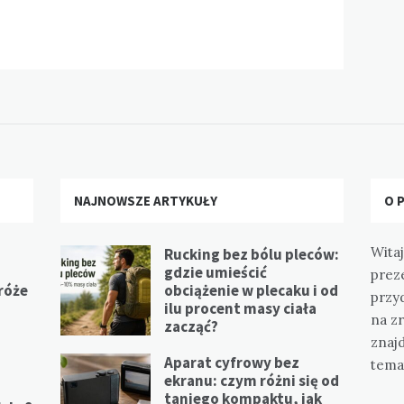
NAJNOWSZE ARTYKUŁY
O 
Witaj
Rucking bez bólu pleców:
gdzie umieścić
prez
 róże
obciążenie w plecaku i od
przy
ilu procent masy ciała
na z
zacząć?
znajd
Aparat cyfrowy bez
tema
ekranu: czym różni się od
taniego kompaktu, jak