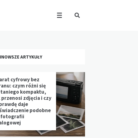
JNOWSZE ARTYKUŁY
arat cyfrowy bez
ranu: czym różni się
 taniego kompaktu,
 przenosi zdjęcia i czy
prawdę daje
świadczenie podobne
 fotografii
alogowej