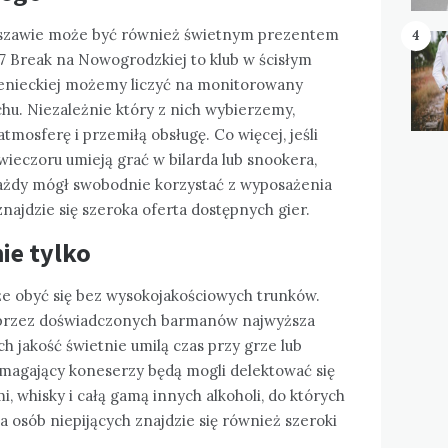
rszawie może być również świetnym prezentem
4
47 Break na Nowogrodzkiej to klub w ścisłym
ienieckiej możemy liczyć na monitorowany
chu. Niezależnie który z nich wybierzemy,
tmosferę i przemiłą obsługę. Co więcej, jeśli
ieczoru umieją grać w bilarda lub snookera,
 każdy mógł swobodnie korzystać z wyposażenia
znajdzie się szeroka oferta dostępnych gier.
nie tylko
e obyć się bez wysokojakościowych trunków.
 przez doświadczonych barmanów najwyższa
ch jakość świetnie umilą czas przy grze lub
magający koneserzy będą mogli delektować się
i, whisky i całą gamą innych alkoholi, do których
 osób niepijących znajdzie się również szeroki