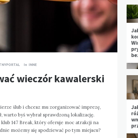
Ja
ko
Wi
pr
be
TNYPORTAL
In
INNE
wać wieczór kawalerski
Ja
 bierze ślub i chcesz mu zorganizować imprezę,
ró
, warto byś wybrał sprawdzoną lokalizację.
wn
klub 147 Break, który oferuje moc atrakcji na
pr
adnie możemy się spodziewać po tym miejscu?