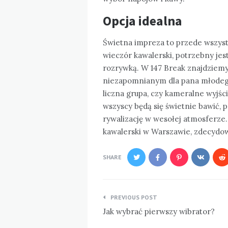
Opcja idealna
Świetna impreza to przede wszyst
wieczór kawalerski, potrzebny jes
rozrywką. W 147 Break znajdziemy
niezapomnianym dla pana młodego 
liczna grupa, czy kameralne wyjści
wszyscy będą się świetnie bawić,
rywalizację w wesołej atmosferze.
kawalerski w Warszawie, zdecydow
SHARE
Nawigacja
PREVIOUS POST
wpisu
Jak wybrać pierwszy wibrator?