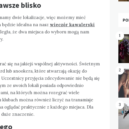
zawsze blisko
mamy dwie lokalizacje, więc możemy mieć
PO
h będzie idealna na nasz
wieczór kawalerski
rozległa, że dwa miejsca do wyboru mogą nam
1
y.
ać się na jakiejś wspólnej aktywności. Świetnym
2
rd lub snookera, które stwarzają okazję do
i. Uczestnicy przyjęcia zdecydowanie nie będą się
ym ze swoich lokali posiada odpowiednio
ołami, na których można rozegrać wiele
 klubach można również liczyć na transmisje
3
 oglądać praktycznie z każdego miejsca. Dla
o duże znaczenie.
rego