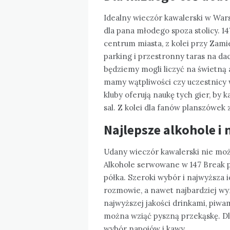
Idealny wieczór kawalerski w Wa
dla pana młodego spoza stolicy. 1
centrum miasta, z kolei przy Zam
parking i przestronny taras na da
będziemy mogli liczyć na świetną a
mamy wątpliwości czy uczestnicy w
kluby oferują naukę tych gier, by
sal. Z kolei dla fanów planszówek 
Najlepsze alkohole i 
Udany wieczór kawalerski nie moż
Alkohole serwowane w 147 Break
półka. Szeroki wybór i najwyższa i
rozmowie, a nawet najbardziej wy
najwyższej jakości drinkami, piwam
można wziąć pyszną przekąskę. Dla
wybór napojów i kawy.