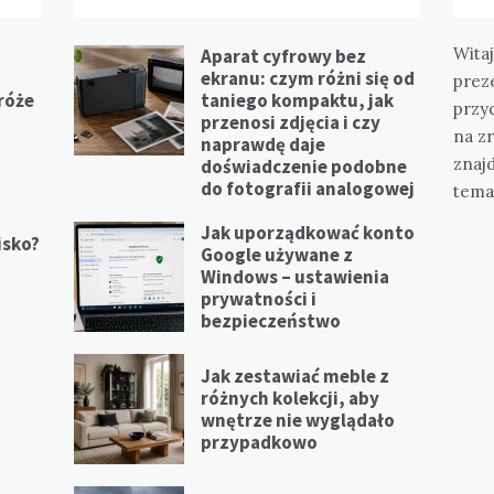
Witaj
Aparat cyfrowy bez
ekranu: czym różni się od
prez
 róże
taniego kompaktu, jak
przy
przenosi zdjęcia i czy
na z
naprawdę daje
znajd
doświadczenie podobne
do fotografii analogowej
tema
Jak uporządkować konto
isko?
Google używane z
Windows – ustawienia
prywatności i
bezpieczeństwo
Jak zestawiać meble z
różnych kolekcji, aby
wnętrze nie wyglądało
przypadkowo