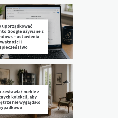
k uporządkować
nto Google używane z
ndows – ustawienia
ywatności i
zpieczeństwo
k zestawiać meble z
żnych kolekcji, aby
ętrze nie wyglądało
zypadkowo