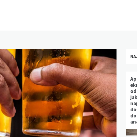
NA
Ap
ek
od
jak
na
do
do
an