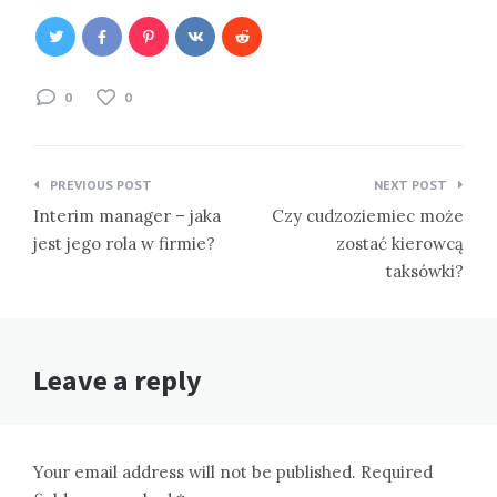
0
0
Nawigacja
PREVIOUS POST
NEXT POST
wpisu
Interim manager – jaka
Czy cudzoziemiec może
jest jego rola w firmie?
zostać kierowcą
taksówki?
Leave a reply
Your email address will not be published. Required