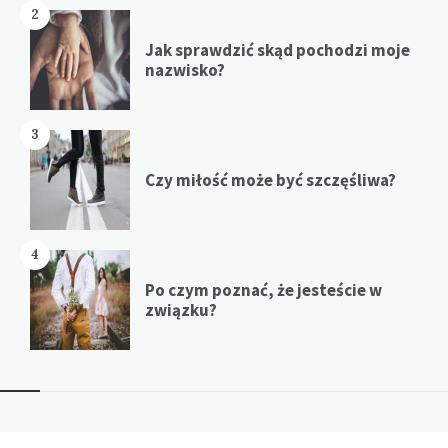
2
Jak sprawdzić skąd pochodzi moje
nazwisko?
3
Czy miłość może być szczęśliwa?
4
Po czym poznać, że jesteście w
związku?
Widgets