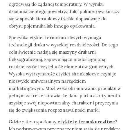
ogrzewają do żądanej temperatury. W wyniku
działania ciepłego powietrza folia polimerowa kurczy
się w sposób kierunkowy i ściśle dopasowuje do
obrysu pojemnika lub innego opakowania.
Specyfika etykiet termokurczliwych wymaga
technologii druku w wysokiej rozdzielczości. Do tego
celu świetnie nadają się maszyny drukarni
fleksograficznej, zapewniające niedoścignioną
rozdzielczość i czytelność elementów graficznych.
Wysoka wytrzymałość etykiet shrink sleeve czyni je
niezwykle uniwersalnym narzędziem
marketingowym. Możliwość obramowania produktu w
pełnym zakresie sprawia, że dana partia asortymentu
uzyskuje swój niepowtarzalny charakter i przyczynia
się do zwiększenia rozpoznawalności marki.
Gdzie zatem spotkamy
etykiety termokurczliwe
?
Ich podstawowym przeznaczeniem stają się produkty