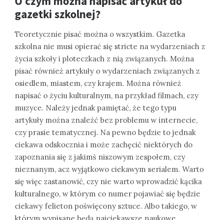
O czym można napisać artykuł do
gazetki szkolnej?
Teoretycznie pisać można o wszystkim. Gazetka
szkolna nie musi opierać się stricte na wydarzeniach z
życia szkoły i ploteczkach z nią związanych. Można
pisać również artykuły o wydarzeniach związanych z
osiedlem, miastem, czy krajem. Można również
napisać o życiu kulturalnym, na przykład filmach, czy
muzyce. Należy jednak pamiętać, że tego typu
artykuły można znaleźć bez problemu w internecie,
czy prasie tematycznej. Na pewno będzie to jednak
ciekawa odskocznia i może zachęcić niektórych do
zapoznania się z jakimś niszowym zespołem, czy
nieznanym, acz wyjątkowo ciekawym serialem. Warto
się więc zastanowić, czy nie warto wprowadzić kącika
kulturalnego, w którym co numer pojawiać się będzie
ciekawy felieton poświęcony sztuce. Albo takiego, w
którym wypisane będą najciekawsze naukowe