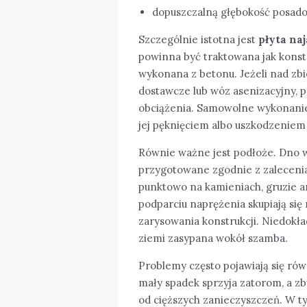
dopuszczalną głębokość posado
Szczególnie istotna jest
płyta na
powinna być traktowana jak konstr
wykonana z betonu. Jeżeli nad z
dostawcze lub wóz asenizacyjny, 
obciążenia. Samowolne wykonanie
jej pęknięciem albo uszkodzeniem
Równie ważne jest podłoże. Dno w
przygotowane zgodnie z zalecenia
punktowo na kamieniach, gruzie a
podparciu naprężenia skupiają się 
zarysowania konstrukcji. Niedokł
ziemi zasypana wokół szamba.
Problemy często pojawiają się rów
mały spadek sprzyja zatorom, a z
od cięższych zanieczyszczeń. W typ