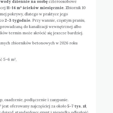
 wody dziennie na osobę
czteroosobowe
ęcej
11–14 m³ ścieków miesięcznie
. Zbiornik 10
mej pokrywy, dlatego w praktyce jego
 co
2–3 tygodnie
. Przy wannie, częstym praniu,
rowadzaną do kanalizacji wewnętrznej albo
ków termin może skrócić się jeszcze bardziej.
amych zbiorników betonowych w 2026 roku
ć 5–6 m³,
, osadzenie, podłączenie i zasypanie.
 jest oferowany najczęściej za około
5–7 tys. zł
,
y dojazd, standardowy grunt i niewielką odległość