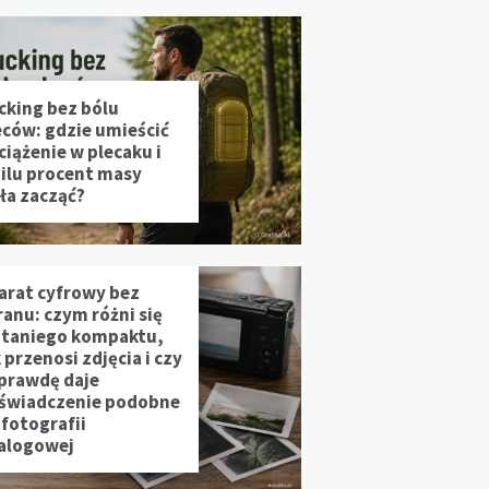
cking bez bólu
eców: gdzie umieścić
ciążenie w plecaku i
 ilu procent masy
ała zacząć?
arat cyfrowy bez
ranu: czym różni się
 taniego kompaktu,
 przenosi zdjęcia i czy
prawdę daje
świadczenie podobne
 fotografii
alogowej