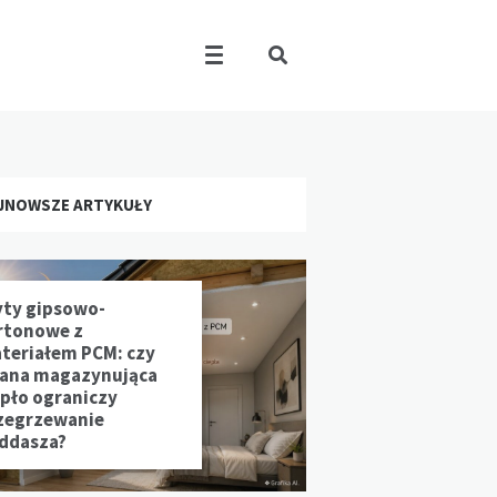
JNOWSZE ARTYKUŁY
yty gipsowo-
rtonowe z
teriałem PCM: czy
iana magazynująca
epło ograniczy
zegrzewanie
ddasza?