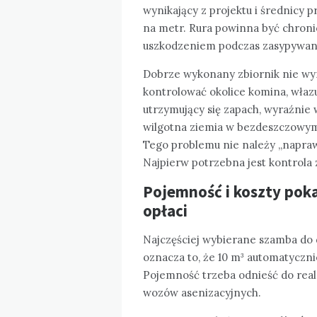
wynikający z projektu i średnicy 
na metr. Rura powinna być chron
uszkodzeniem podczas zasypywan
Dobrze wykonany zbiornik nie wy
kontrolować okolice komina, włazu
utrzymujący się zapach, wyraźnie 
wilgotna ziemia w bezdeszczowym
Tego problemu nie należy „napra
Najpierw potrzebna jest kontrola 
Pojemność i koszty poka
opłaci
Najczęściej wybierane szamba d
oznacza to, że 10 m³ automatyczni
Pojemność trzeba odnieść do rea
wozów asenizacyjnych.