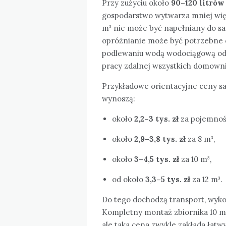
Przy zużyciu około
90–120 litrów
gospodarstwo wytwarza mniej wi
m³ nie może być napełniany do sa
opróżnianie może być potrzebne
podlewaniu wodą wodociągową odp
pracy zdalnej wszystkich domowni
Przykładowe orientacyjne ceny s
wynoszą:
około
2,2–3 tys. zł
za pojemnoś
około
2,9–3,8 tys. zł
za 8 m³,
około
3–4,5 tys. zł
za 10 m³,
od około
3,3–5 tys. zł
za 12 m³.
Do tego dochodzą transport, wykop
Kompletny montaż zbiornika 10 m³
ale taka cena zwykle zakłada łatw