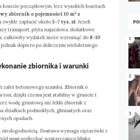
m koszcie początkowym, lecz wysokich kosztach
wy zbiornik o pojemności 10 m³ z
PO
 zwykle zapłacić około
5–7 tys. zł
. Jeżeli
szy transport, płyta najazdowa, dodatkowe
a, całkowity wydatek może wzrosnąć do
8–10
1
 jednak dopiero po doliczeniu wieloletniego
konanie zbiornika i warunki
2
ch zalet betonowego szamba. Zbiornik o
 ton, dzięki czemu jest stabilny w gruncie i
zez wodę gruntową niż lekki zbiornik z
a działkach podmokłych, gliniastych oraz
3
wnych opadach.
ą niedogodnością. Dostawa wymaga ciężarówki z
ód musi podjechać wystarczająco blisko