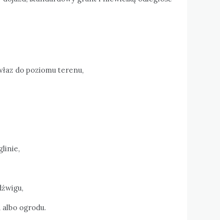
łaz do poziomu terenu,
glinie,
dźwigu,
 albo ogrodu.