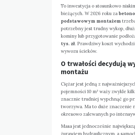
To inwestycja o stosunkowo niski
bieżących. W 2026 roku za
betono
podstawowym montażem
trzeba
potrzebny jest trudny wykop, dłuż
kominy lub przygotowanie podłoż
tys. zł
. Prawdziwy koszt wychodzi
wywozu ścieków.
O trwałości decydują wy
montażu
Ciężar jest jedną z najważniejszy
pojemności 10 m³ waży zwykle kilka
znacznie trudniej wypchnąć go pr
tworzywa. Ma to duże znaczenie n
okresowo zalewanych po intensy
Masa jest jednocześnie największ
żurawiem hydraulicznym, a samoch