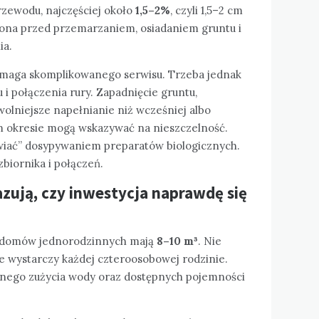
przewodu, najczęściej około
1,5–2%
, czyli 1,5–2 cm
iona przed przemarzaniem, osiadaniem gruntu i
ia.
maga skomplikowanego serwisu. Trzeba jednak
 i połączenia rury. Zapadnięcie gruntu,
wolniejsze napełnianie niż wcześniej albo
 okresie mogą wskazywać na nieszczelność.
wiać” dosypywaniem preparatów biologicznych.
zbiornika i połączeń.
zują, czy inwestycja naprawdę się
o domów jednorodzinnych mają
8–10 m³
. Nie
e wystarczy każdej czteroosobowej rodzinie.
lnego zużycia wody oraz dostępnych pojemności