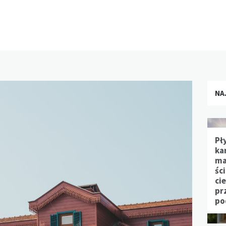
NA
Pł
ka
ma
śc
ci
pr
po