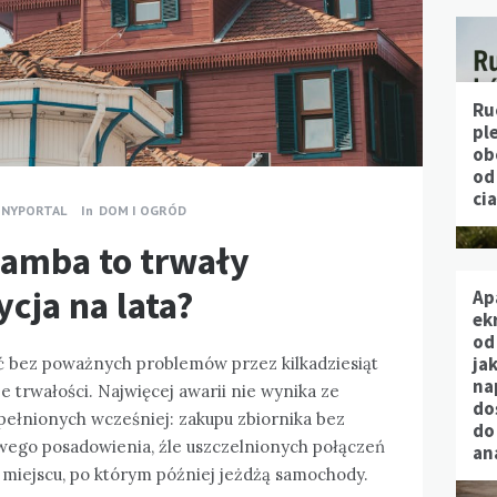
Ru
pl
ob
od
ci
TNYPORTAL
In
DOM I OGRÓD
amba to trwały
ycja na lata?
Ap
ek
od
jak
bez poważnych problemów przez kilkadziesiąt
na
je trwałości. Najwięcej awarii nie wynika ze
do
opełnionych wcześniej: zakupu zbiornika bez
do
iwego posadowienia, źle uszczelnionych połączeń
an
 miejscu, po którym później jeżdżą samochody.