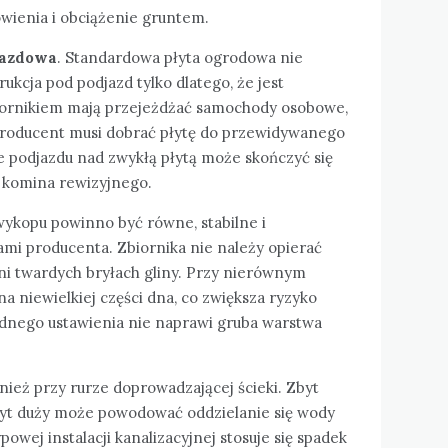
wienia i obciążenie gruntem.
jazdowa
. Standardowa płyta ogrodowa nie
ukcja pod podjazd tylko dlatego, że jest
biornikiem mają przejeżdżać samochody osobowe,
producent musi dobrać płytę do przewidywanego
 podjazdu nad zwykłą płytą może skończyć się
 komina rewizyjnego.
ykopu powinno być równe, stabilne i
mi producenta. Zbiornika nie należy opierać
ni twardych bryłach gliny. Przy nierównym
na niewielkiej części dna, co zwiększa ryzyko
adnego ustawienia nie naprawi gruba warstwa
nież przy rurze doprowadzającej ścieki. Zbyt
byt duży może powodować oddzielanie się wody
owej instalacji kanalizacyjnej stosuje się spadek