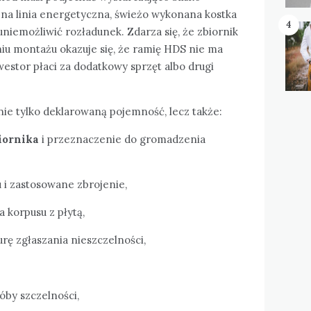
na linia energetyczna, świeżo wykonana kostka
4
niemożliwić rozładunek. Zdarza się, że zbiornik
niu montażu okazuje się, że ramię HDS nie ma
estor płaci za dodatkowy sprzęt albo drugi
ie tylko deklarowaną pojemność, lecz także:
iornika
i przeznaczenie do gromadzenia
i zastosowane zbrojenie,
 korpusu z płytą,
rę zgłaszania nieszczelności,
by szczelności,