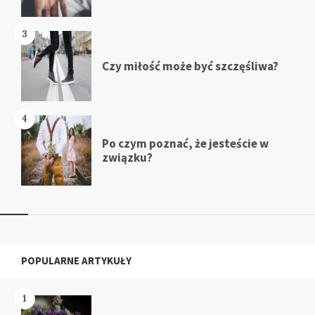
3
Czy miłość może być szczęśliwa?
4
Po czym poznać, że jesteście w
związku?
Widgets
POPULARNE ARTYKUŁY
1