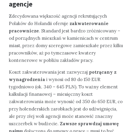
agencje
Zdecydowana większość agencji rekrutujących
Polaków do Holandii oferuje
zakwaterowanie
pracownicze
. Standard jest bardzo zróżnicowany –
od porządnych mieszkań w kamienicach w centrum
miast, przez domy szeregowe zamieszkałe przez kilku
pracowników, aż po tymczasowe kwatery
kontenerowe w pobliżu zakładów pracy.
Koszt zakwaterowania jest zazwyczaj
potrącany z
wynagrodzenia
i wynosi od 80 do 150 EUR
tygodniowo (ok. 340 – 645 PLN). To ważny element
kalkulacji finansowej – miesięczny koszt
zakwaterowania może wynosić od 350 do 650 EUR, co
przy holenderskich zarobkach jest do udźwignięcia,
ale przy złej woli agencji może stanowić znaczny
uszczerbek w budżecie.
Zawsze sprawdzaj umowę
najmu
dołączoną do umowy o pracę – musi to być