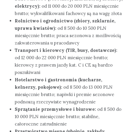
elektrycy):
od 11 000 do 20 000 PLN miesięcznie
brutto; wykwalifikowani fachowcy są na wagę złota
Rolnictwo i ogrodnictwo (zbiory, szklarnie,
uprawa kwiatów):
od 8 500 do 10 500 PLN
miesięcznie brutto; praca sezonowa z możliwością
zakwaterowania u pracodawcy
Transport i kierowcy (TIR, busy, dostawcze):
od 12 000 do 22 000 PLN miesięcznie brutto;
kierowcy z prawem jazdy kat. C i CE są bardzo
poszukiwani
Hotelarstwo i gastronomia (kucharze,
kelnerzy, pokojowe):
od 8 500 do 13 000 PLN
miesięcznie brutto; napiwki i premie sezonowe
podnoszą rzeczywiste wynagrodzenie
Sprzątanie przemysłowe i biurowe:
od 8 500 do
10 000 PLN miesięcznie brutto; stabilne,
całoroczne zatrudnienie
Przetwórstwo mięsne (ubojnie, zakłady