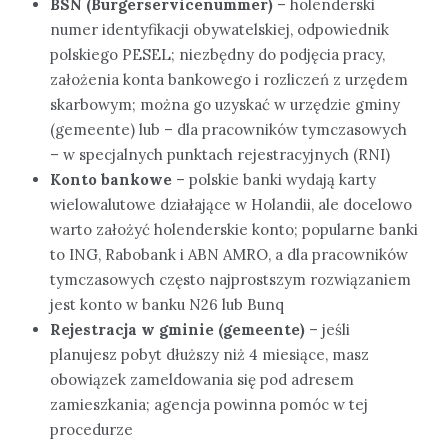
BSN (Burgerservicenummer)
– holenderski
numer identyfikacji obywatelskiej, odpowiednik
polskiego PESEL; niezbędny do podjęcia pracy,
założenia konta bankowego i rozliczeń z urzędem
skarbowym; można go uzyskać w urzędzie gminy
(gemeente) lub – dla pracowników tymczasowych
– w specjalnych punktach rejestracyjnych (RNI)
Konto bankowe
– polskie banki wydają karty
wielowalutowe działające w Holandii, ale docelowo
warto założyć holenderskie konto; popularne banki
to ING, Rabobank i ABN AMRO, a dla pracowników
tymczasowych często najprostszym rozwiązaniem
jest konto w banku N26 lub Bunq
Rejestracja w gminie (gemeente)
– jeśli
planujesz pobyt dłuższy niż 4 miesiące, masz
obowiązek zameldowania się pod adresem
zamieszkania; agencja powinna pomóc w tej
procedurze