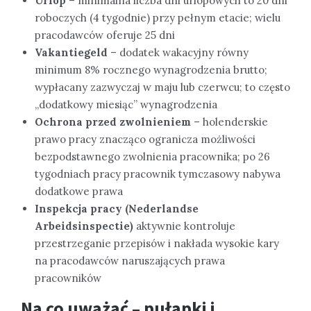
Urlop
– minimalna liczba dni urlopowych to 20 dni
roboczych (4 tygodnie) przy pełnym etacie; wielu
pracodawców oferuje 25 dni
Vakantiegeld
– dodatek wakacyjny równy
minimum 8% rocznego wynagrodzenia brutto;
wypłacany zazwyczaj w maju lub czerwcu; to często
„dodatkowy miesiąc” wynagrodzenia
Ochrona przed zwolnieniem
– holenderskie
prawo pracy znacząco ogranicza możliwości
bezpodstawnego zwolnienia pracownika; po 26
tygodniach pracy pracownik tymczasowy nabywa
dodatkowe prawa
Inspekcja pracy (Nederlandse
Arbeidsinspectie)
aktywnie kontroluje
przestrzeganie przepisów i nakłada wysokie kary
na pracodawców naruszających prawa
pracowników
Na co uważać – pułapki i