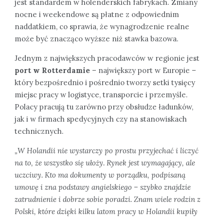
jest standardem w holenderskich fabrykach. Zmiany
nocne i weekendowe są płatne z odpowiednim
naddatkiem, co sprawia, że wynagrodzenie realne
może być znacząco wyższe niż stawka bazowa.
Jednym z największych pracodawców w regionie jest
port w Rotterdamie
– największy port w Europie –
który bezpośrednio i pośrednio tworzy setki tysięcy
miejsc pracy w logistyce, transporcie i przemyśle.
Polacy pracują tu zarówno przy obsłudze ładunków,
jak i w firmach spedycyjnych czy na stanowiskach
technicznych.
„W Holandii nie wystarczy po prostu przyjechać i liczyć
na to, że wszystko się ułoży. Rynek jest wymagający, ale
uczciwy. Kto ma dokumenty w porządku, podpisaną
umowę i zna podstawy angielskiego – szybko znajdzie
zatrudnienie i dobrze sobie poradzi. Znam wiele rodzin z
Polski, które dzięki kilku latom pracy w Holandii kupiły