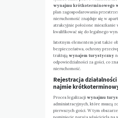
wynajmu krótkoterminowego w
plan zagospodarowania przestrzen
nieruchomość znajduje się w apar
atrakcyjnie położone mieszkanie
kwalifikować się do legalnego wy
Istotnym elementem jest także o
bezpieczeństwa, ochrony przeciwp
traktują
wynajem turystyczny
na
odpowiedzialności za gości, co zn
nieruchomość.
Rejestracja działalnośc
najmie krótkotermino
Proces legalizacji
wynajmu turys
administracyjnych, które muszą 
pierwszych gości. W tym obszarze 
pominięcie naraża właściciela na 