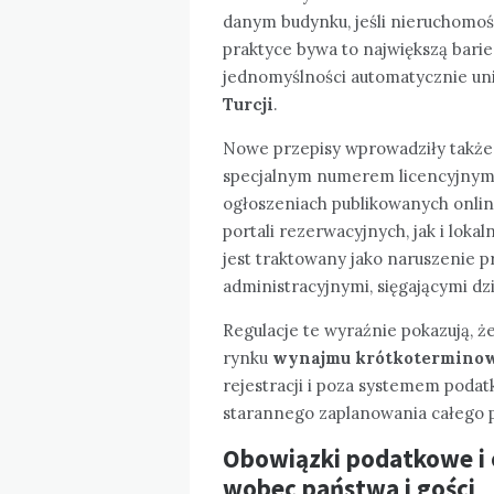
danym budynku, jeśli nieruchomoś
praktyce bywa to największą bari
jednomyślności automatycznie un
Turcji
.
Nowe przepisy wprowadziły także
specjalnym numerem licencyjnym,
ogłoszeniach publikowanych onli
portali rezerwacyjnych, jak i loka
jest traktowany jako naruszenie 
administracyjnymi, sięgającymi dzi
Regulacje te wyraźnie pokazują, ż
rynku
wynajmu krótkotermino
rejestracji i poza systemem poda
starannego zaplanowania całego 
Obowiązki podatkowe i 
wobec państwa i gości