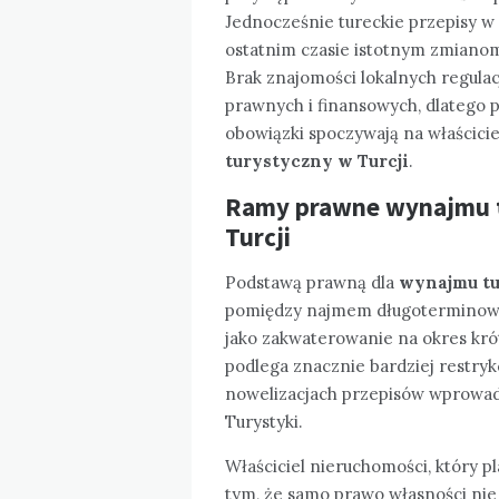
Jednocześnie tureckie przepisy w
ostatnim czasie istotnym zmianom
Brak znajomości lokalnych regul
prawnych i finansowych, dlatego 
obowiązki spoczywają na właścici
turystyczny w Turcji
.
Ramy prawne wynajmu t
Turcji
Podstawą prawną dla
wynajmu tu
pomiędzy najmem długoterminow
jako zakwaterowanie na okres krót
podlega znacznie bardziej restry
nowelizacjach przepisów wprowadz
Turystyki.
Właściciel nieruchomości, który pl
tym, że samo prawo własności ni