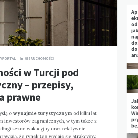
Ap
ek
od
jak
na
do
do
an
YPORTAL
In
NIERUCHOMOŚCI
ości w Turcji pod
czny – przepisy,
lia prawne
Ja
ko
Wi
yślą o
wynajmie turystycznym
od kilku lat
pr
m inwestorów zagranicznych, w tym także z
be
, długi sezon wakacyjny oraz relatywnie
awiają, że rynek ten wydaje się atrakcyjny.