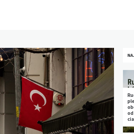
NA
Ru
pl
ob
od
ci