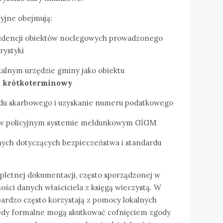
cyjne obejmują:
widencji obiektów noclegowych prowadzonego
rystyki
kalnym urzędzie gminy jako obiektu
 krótkoterminowy
zędu skarbowego i uzyskanie numeru podatkowego
i w policyjnym systemie meldunkowym GİGM
ych dotyczących bezpieczeństwa i standardu
letnej dokumentacji, często sporządzonej w
ności danych właściciela z księgą wieczystą. W
bardzo często korzystają z pomocy lokalnych
ędy formalne mogą skutkować cofnięciem zgody