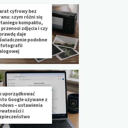
arat cyfrowy bez
ranu: czym różni się
 taniego kompaktu,
 przenosi zdjęcia i czy
prawdę daje
świadczenie podobne
 fotografii
alogowej
k uporządkować
nto Google używane z
ndows – ustawienia
ywatności i
zpieczeństwo