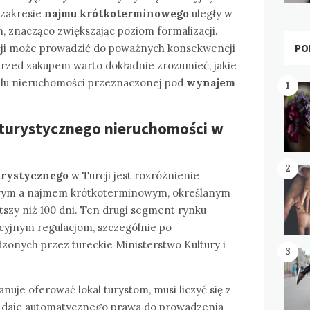
 zakresie
najmu krótkoterminowego
uległy w
, znacząco zwiększając poziom formalizacji.
PO
acji może prowadzić do poważnych konsekwencji
przed zakupem warto dokładnie zrozumieć, jakie
elu nieruchomości przeznaczonej pod
wynajem
1
urystycznego nieruchomości w
2
rystycznego
w Turcji jest rozróżnienie
ym a najmem krótkoterminowym, określanym
szy niż 100 dni. Ten drugi segment rynku
kcyjnym regulacjom, szczególnie po
onych przez tureckie Ministerstwo Kultury i
3
anuje oferować lokal turystom, musi liczyć się z
e daje automatycznego prawa do prowadzenia