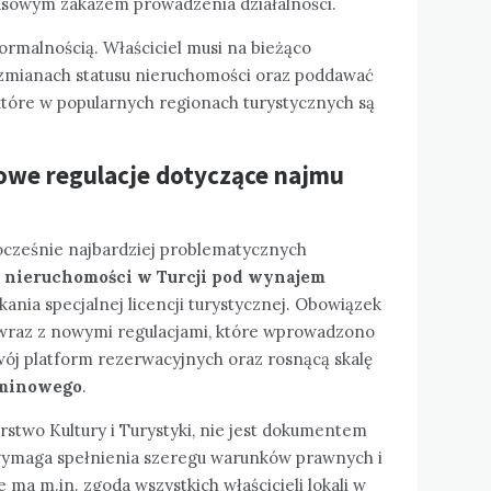
asowym zakazem prowadzenia działalności.
formalnością. Właściciel musi na bieżąco
 zmianach statusu nieruchomości oraz poddawać
które w popularnych regionach turystycznych są
nowe regulacje dotyczące najmu
ocześnie najbardziej problematycznych
 nieruchomości w Turcji pod wynajem
skania specjalnej licencji turystycznej. Obowiązek
 wraz z nowymi regulacjami, które wprowadzono
ój platform rezerwacyjnych oraz rosnącą skalę
rminowego
.
stwo Kultury i Turystyki, nie jest dokumentem
 wymaga spełnienia szeregu warunków prawnych i
ma m.in. zgoda wszystkich właścicieli lokali w