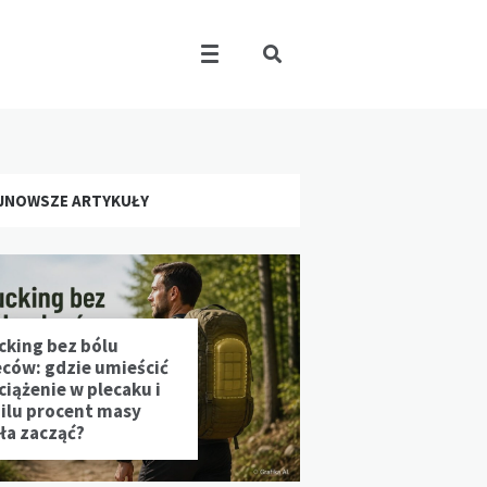
JNOWSZE ARTYKUŁY
cking bez bólu
eców: gdzie umieścić
ciążenie w plecaku i
 ilu procent masy
ała zacząć?