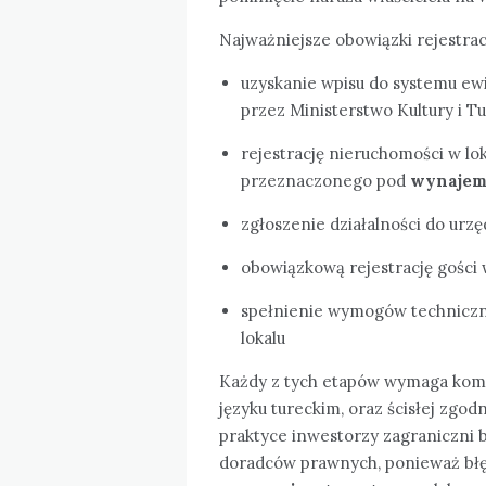
Najważniejsze obowiązki rejestra
uzyskanie wpisu do systemu e
przez Ministerstwo Kultury i Tu
rejestrację nieruchomości w lo
przeznaczonego pod
wynajem
zgłoszenie działalności do ur
obowiązkową rejestrację gośc
spełnienie wymogów techniczn
lokalu
Każdy z tych etapów wymaga komp
języku tureckim, oraz ścisłej zgod
praktyce inwestorzy zagraniczni 
doradców prawnych, ponieważ bł