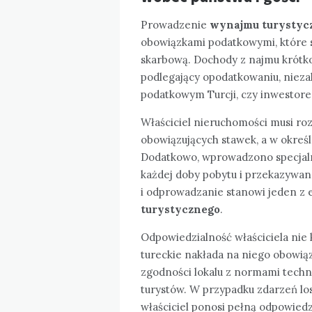
Prowadzenie
wynajmu turystycz
obowiązkami podatkowymi, które s
skarbową. Dochody z najmu krótk
podlegający opodatkowaniu, niezal
podatkowym Turcji, czy inwestor
Właściciel nieruchomości musi ro
obowiązujących stawek, a w okreś
Dodatkowo, wprowadzono specjalne
każdej doby pobytu i przekazywan
i odprowadzanie stanowi jeden z 
turystycznego
.
Odpowiedzialność właściciela nie 
tureckie nakłada na niego obowią
zgodności lokalu z normami tech
turystów. W przypadku zdarzeń los
właściciel ponosi pełną odpowiedz