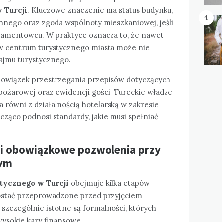
 Turcji
. Kluczowe znaczenie ma status budynku,
4
nego oraz zgoda wspólnoty mieszkaniowej, jeśli
tamentowcu. W praktyce oznacza to, że nawet
 w centrum turystycznego miasta może nie
najmu turystycznego.
bowiązek przestrzegania przepisów dotyczących
ożarowej oraz ewidencji gości. Tureckie władze
 równi z działalnością hotelarską w zakresie
acząco podnosi standardy, jakie musi spełniać
i i obowiązkowe pozwolenia przy
wym
tycznego w Turcji
obejmuje kilka etapów
zostać przeprowadzone przed przyjęciem
szczególnie istotne są formalności, których
wysokie kary finansowe.