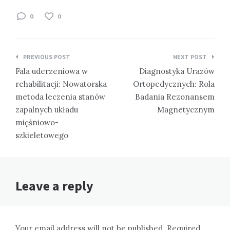
0
0
Nawigacja
PREVIOUS POST
NEXT POST
wpisu
Fala uderzeniowa w
Diagnostyka Urazów
rehabilitacji: Nowatorska
Ortopedycznych: Rola
metoda leczenia stanów
Badania Rezonansem
zapalnych układu
Magnetycznym
mięśniowo-
szkieletowego
Leave a reply
Your email address will not be published. Required