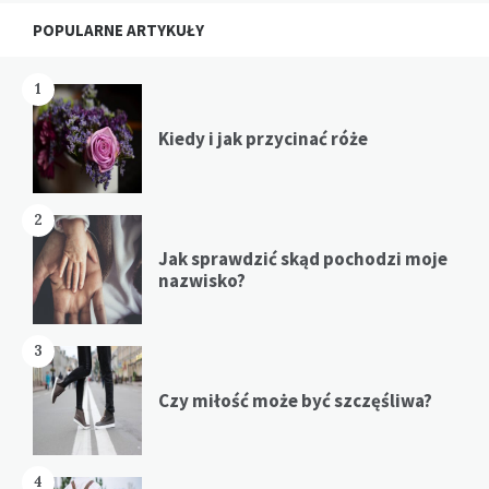
Widgets
POPULARNE ARTYKUŁY
1
Kiedy i jak przycinać róże
2
Jak sprawdzić skąd pochodzi moje
nazwisko?
3
Czy miłość może być szczęśliwa?
4