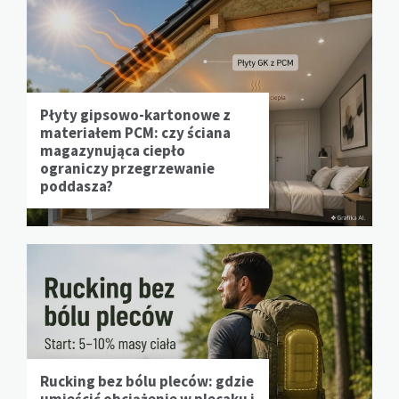
Płyty gipsowo-kartonowe z
materiałem PCM: czy ściana
magazynująca ciepło
ograniczy przegrzewanie
poddasza?
Rucking bez bólu pleców: gdzie
umieścić obciążenie w plecaku i