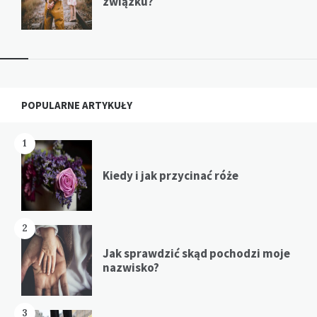
związku?
Widgets
POPULARNE ARTYKUŁY
1
Kiedy i jak przycinać róże
2
Jak sprawdzić skąd pochodzi moje
nazwisko?
3