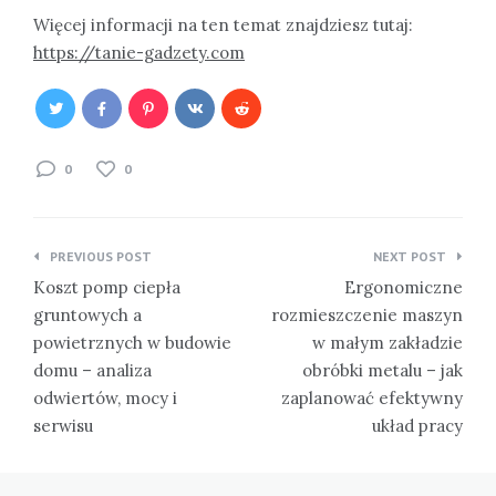
Więcej informacji na ten temat znajdziesz tutaj:
https://tanie-gadzety.com
0
0
Nawigacja
PREVIOUS POST
NEXT POST
wpisu
Koszt pomp ciepła
Ergonomiczne
gruntowych a
rozmieszczenie maszyn
powietrznych w budowie
w małym zakładzie
domu – analiza
obróbki metalu – jak
odwiertów, mocy i
zaplanować efektywny
serwisu
układ pracy