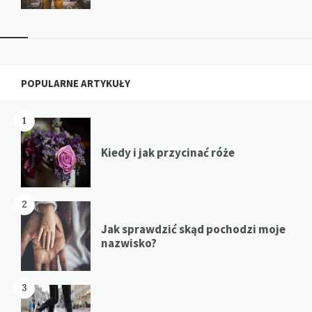
Widgets
POPULARNE ARTYKUŁY
1
Kiedy i jak przycinać róże
2
Jak sprawdzić skąd pochodzi moje
nazwisko?
3