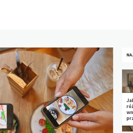
NA
Ja
ró
wn
pr