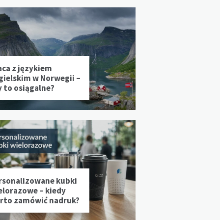
aca z językiem
gielskim w Norwegii –
y to osiągalne?
rsonalizowane kubki
elorazowe – kiedy
rto zamówić nadruk?