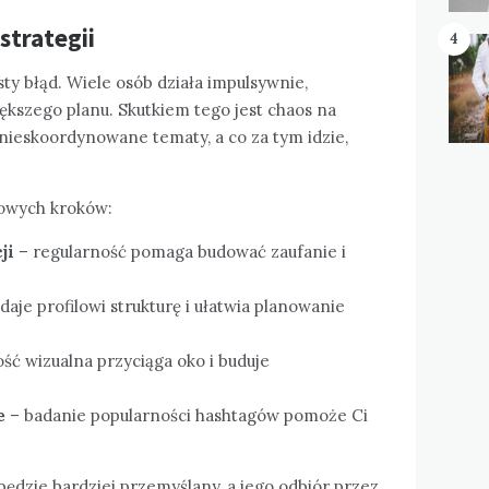
strategii
4
ęsty błąd. Wiele osób działa impulsywnie,
iększego planu. Skutkiem tego jest chaos na
, nieskoordynowane tematy, a co za tym idzie,
zowych kroków:
ji
– regularność pomaga budować zaufanie i
daje profilowi strukturę i ułatwia planowanie
ść wizualna przyciąga oko i buduje
e
– badanie popularności hashtagów pomoże Ci
będzie bardziej przemyślany, a jego odbiór przez