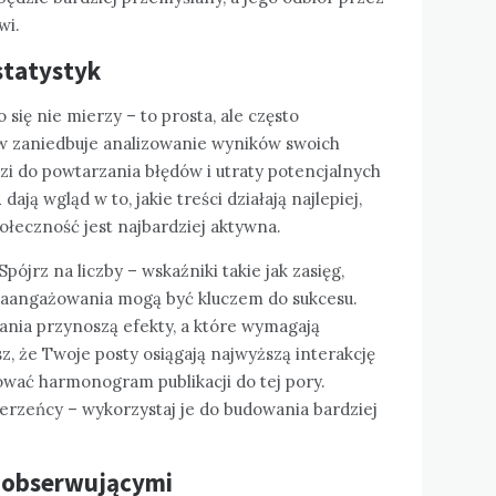
wi.
statystyk
się nie mierzy – to prosta, ale często
w zaniedbuje analizowanie wyników swoich
zi do powtarzania błędów i utraty potencjalnych
i
dają wgląd w to, jakie treści działają najlepiej,
połeczność jest najbardziej aktywna.
pójrz na liczby – wskaźniki takie jak zasięg,
m zaangażowania mogą być kluczem do sukcesu.
łania przynoszą efekty, a które wymagają
sz, że Twoje posty osiągają najwyższą interakcję
wać harmonogram publikacji do tej pory.
erzeńcy – wykorzystaj je do budowania bardziej
z obserwującymi