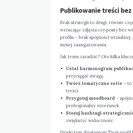
Publikowanie treści bez 
Brak strategii to drugi, równie cz
wrzucając zdjęcia czy posty bez w
profilu – brak spójności wizualnej
mniej zaangażowania.
Jak temu zaradzić? Oto kilka kluc
Ustal harmonogram publikac
przyciągać uwagę.
Twórz tematyczne serie
– to 
treści.
Przygotuj moodboard
– spójno
profesjonalny wizerunek.
Stosuj hashtagi strategiczni
zwiększyć widoczność.
Dzięki tym działaniom Twój profil 