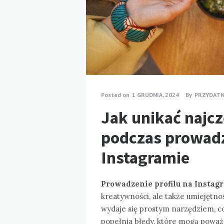
Posted on
1 GRUDNIA, 2024
By
PRZYDAT
Jak unikać najc
podczas prowadz
Instagramie
Prowadzenie profilu na Instag
kreatywności, ale także umiejętno
wydaje się prostym narzędziem, c
popełnia błędy, które mogą poważ