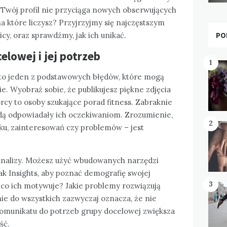
o Twój profil nie przyciąga nowych obserwujących
a które liczysz? Przyjrzyjmy się najczęstszym
PO
cy, oraz sprawdźmy, jak ich unikać.
lowej i jej potrzeb
1
to jeden z podstawowych błędów, które mogą
e. Wyobraź sobie, że publikujesz piękne zdjęcia
orcy to osoby szukające porad fitness. Zabraknie
będą odpowiadały ich oczekiwaniom. Zrozumienie,
2
eku, zainteresowań czy problemów – jest
analizy. Możesz użyć wbudowanych narzędzi
jak Insights, aby poznać demografię swojej
3
: co ich motywuje? Jakie problemy rozwiązują
ie do wszystkich zazwyczaj oznacza, że nie
komunikatu do potrzeb grupy docelowej zwiększa
ść.