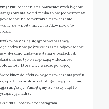
rwującymi
to jeden z najpoważniejszych błędów,
aangażowania. Social media to nie jednostronny
Odpowiadanie na komentarze, prowadzenie
owanie się w posty innych użytkowników to
iorcami.
 użytkownicy czują się ignorowani i tracą
więc codziennie poświęcić czas na odpowiadanie
ię w dyskusje, zadawaj pytania w postach lub
 działania nie tylko zwiększają widoczność
społeczność, która chce wracać po więcej.
ów to klucz do efektywnego prowadzenia profilu
, oparte na analizie i strategii, mogą zamienić
iąga i angażuje. Pamiętajmy, że każdy błąd to
ystajmy ją mądrze.
także tutaj:
obserwacje instagram
.