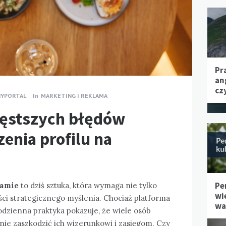
Pr
an
cz
NYPORTAL
In
MARKETING I REKLAMA
zęstszych błędów
enia profilu na
Pe
ramie
to dziś sztuka, która wymaga nie tylko
wi
ści strategicznego myślenia. Chociaż platforma
wa
odzienna praktyka pokazuje, że wiele osób
nie zaszkodzić ich wizerunkowi i zasięgom. Czy