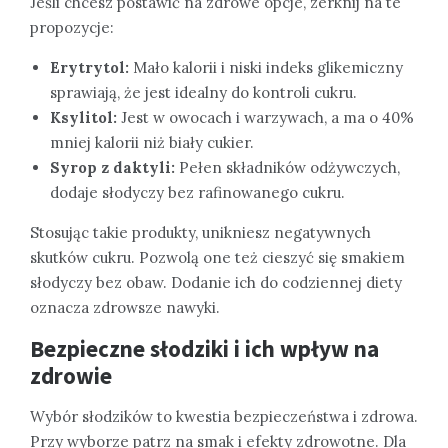
Jeśli chcesz postawić na zdrowe opcje, zerknij na te
propozycje:
Erytrytol:
Mało kalorii i niski indeks glikemiczny
sprawiają, że jest idealny do kontroli cukru.
Ksylitol:
Jest w owocach i warzywach, a ma o 40%
mniej kalorii niż biały cukier.
Syrop z daktyli:
Pełen składników odżywczych,
dodaje słodyczy bez rafinowanego cukru.
Stosując takie produkty, unikniesz negatywnych
skutków cukru. Pozwolą one też cieszyć się smakiem
słodyczy bez obaw. Dodanie ich do codziennej diety
oznacza zdrowsze nawyki.
Bezpieczne słodziki i ich wpływ na
zdrowie
Wybór słodzików to kwestia bezpieczeństwa i zdrowa.
Przy wyborze patrz na smak i efekty zdrowotne. Dla