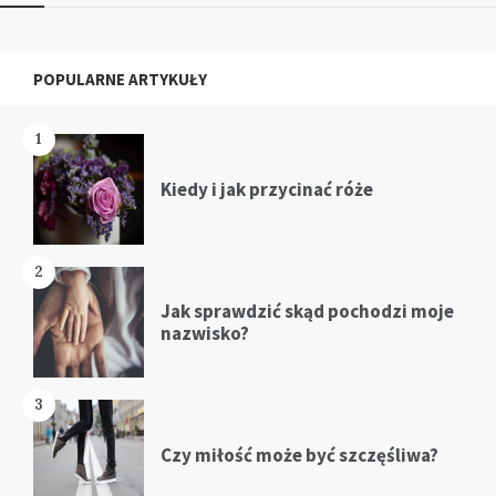
Widgets
POPULARNE ARTYKUŁY
1
Kiedy i jak przycinać róże
2
Jak sprawdzić skąd pochodzi moje
nazwisko?
3
Czy miłość może być szczęśliwa?