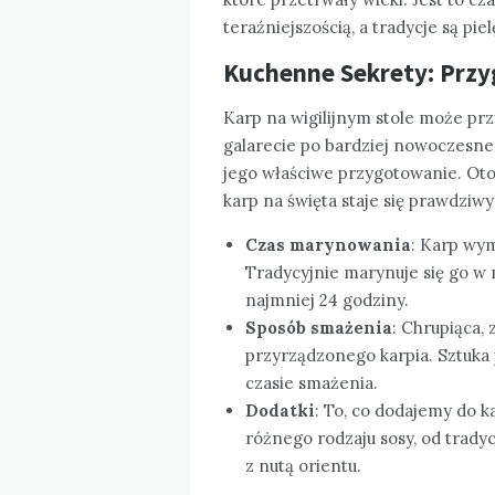
teraźniejszością, a tradycje są pi
Kuchenne Sekrety: Prz
Karp na wigilijnym stole może pr
galarecie po bardziej nowoczesne 
jego właściwe przygotowanie. Oto 
karp na święta staje się prawdzi
Czas marynowania
: Karp wy
Tradycyjnie marynuje się go w 
najmniej 24 godziny.
Sposób smażenia
: Chrupiąca,
przyrządzonego karpia. Sztuka 
czasie smażenia.
Dodatki
: To, co dodajemy do 
różnego rodzaju sosy, od trady
z nutą orientu.