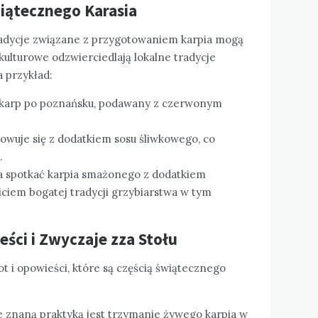
iątecznego Karasia
tradycje związane z przygotowaniem karpia mogą
 kulturowe odzwierciedlają lokalne tradycje
a przykład:
t karp po poznańsku, podawany z czerwonym
towuje się z dodatkiem sosu śliwkowego, co
.
 spotkać karpia smażonego z dodatkiem
iciem bogatej tradycji grzybiarstwa w tym
ści i Zwyczaje zza Stołu
t i opowieści, które są częścią świątecznego
 znaną praktyką jest trzymanie żywego karpia w