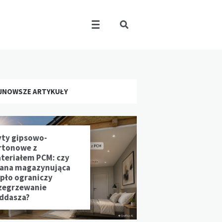
JNOWSZE ARTYKUŁY
yty gipsowo-
rtonowe z
teriałem PCM: czy
iana magazynująca
epło ograniczy
zegrzewanie
ddasza?