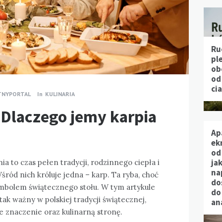
Ru
pl
ob
od
ci
TNYPORTAL
In
KULINARIA
 Dlaczego jemy karpia
Ap
ek
od
jak
a to czas pełen tradycji, rodzinnego ciepła i
na
ród nich króluje jedna – karp. Ta ryba, choć
do
symbolem świątecznego stołu. W tym artykule
do
tak ważny w polskiej tradycji świątecznej,
an
lne znaczenie oraz kulinarną stronę.