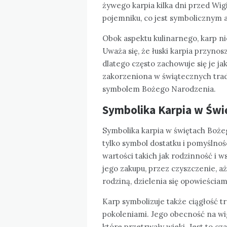
żywego karpia kilka dni przed Wig
pojemniku, co jest symbolicznym 
Obok aspektu kulinarnego, karp nie
Uważa się, że łuski karpia przyno
dlatego często zachowuje się je jak
zakorzeniona w świątecznych trady
symbolem Bożego Narodzenia.
Symbolika Karpia w Świ
Symbolika karpia w świętach Boże
tylko symbol dostatku i pomyślnoś
wartości takich jak rodzinność i 
jego zakupu, przez czyszczenie, aż
rodziną, dzielenia się opowieścia
Karp symbolizuje także ciągłość t
pokoleniami. Jego obecność na wigi
które przetrwały wieki. Jest to cz