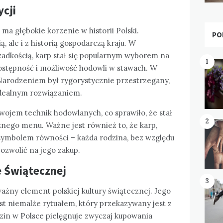
ycji
 ma głębokie korzenie w historii Polski.
PO
ą, ale i z historią gospodarczą kraju. W
zadkością, karp stał się popularnym wyborem na
1
ostępność i możliwość hodowli w stawach. W
Narodzeniem był rygorystycznie przestrzegany,
 idealnym rozwiązaniem.
wojem technik hodowlanych, co sprawiło, że stał
2
nego menu. Ważne jest również to, że karp,
ię symbolem równości – każda rodzina, bez względu
pozwolić na jego zakup.
e Świątecznej
3
ważny element polskiej kultury świątecznej. Jego
st niemalże rytuałem, który przekazywany jest z
dzin w Polsce pielęgnuje zwyczaj kupowania