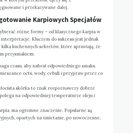
elęgnowane i przekazywane dalej.
ygotowanie Karpiowych Specjałów
zybierać różne formy – od klasycznego karpia w
interpretacje. Kluczem do sukcesu jest jednak
kilka kuchennych sekretów, które sprawiają, że
wym przysmakiem:
maga czasu, aby nabrał odpowiedniego smaku.
mieszance octu, wody, cebuli i przypraw przez co
 złocista skórka to znak rozpoznawczy dobrze
polega na odpowiedniej temperaturze oleju i
karpia, ma ogromne znaczenie. Popularne są
cyjnych, opartych na śmietanie, po nowoczesne,