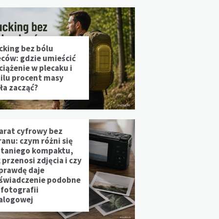
cking bez bólu
eców: gdzie umieścić
ciążenie w plecaku i
 ilu procent masy
ała zacząć?
arat cyfrowy bez
ranu: czym różni się
 taniego kompaktu,
 przenosi zdjęcia i czy
prawdę daje
świadczenie podobne
 fotografii
alogowej