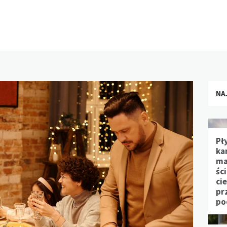
NA
Pł
ka
ma
śc
ci
pr
po