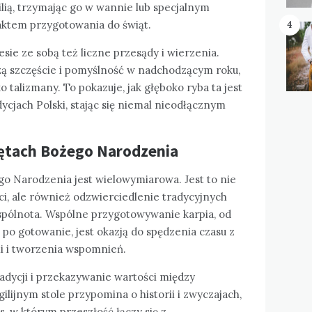
ilią, trzymając go w wannie lub specjalnym
aktem przygotowania do świąt.
4
sie ze sobą też liczne przesądy i wierzenia.
szą szczęście i pomyślność w nadchodzącym roku,
o talizmany. To pokazuje, jak głęboko ryba ta jest
cjach Polski, stając się niemal nieodłącznym
ętach Bożego Narodzenia
go Narodzenia jest wielowymiarowa. Jest to nie
ci, ale również odzwierciedlenie tradycyjnych
wspólnota. Wspólne przygotowywanie karpia, od
 po gotowanie, jest okazją do spędzenia czasu z
mi i tworzenia wspomnień.
radycji i przekazywanie wartości między
lijnym stole przypomina o historii i zwyczajach,
as, w którym przeszłość łączy się z