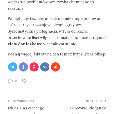
większość problemów bez ryzyka chemicznego
skażenia.
Pamiętajmy też, aby unikać nadmiernego podlewania,
które sprzyja rozwojowi pleśni i grzybów.
Systematyczna pielęgnacja, w tym delikatne
przecieranie liści wilgotną szmatką, pomoże utrzymać
zioła doniczkowe
w idealnym stanie.
Poznaj więcej faktów na ten temat:
https://baziolka.pl
0
0
Nawigacja
PREVIOUS POST
NEXT POST
wpisu
Jak działa i dlaczego
Jak wybrać elegancki