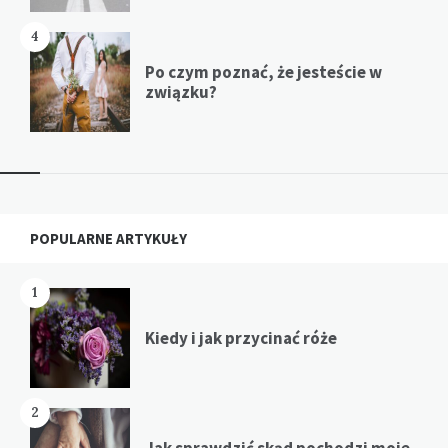
4
Po czym poznać, że jesteście w
związku?
Widgets
POPULARNE ARTYKUŁY
1
Kiedy i jak przycinać róże
2
Jak sprawdzić skąd pochodzi moje