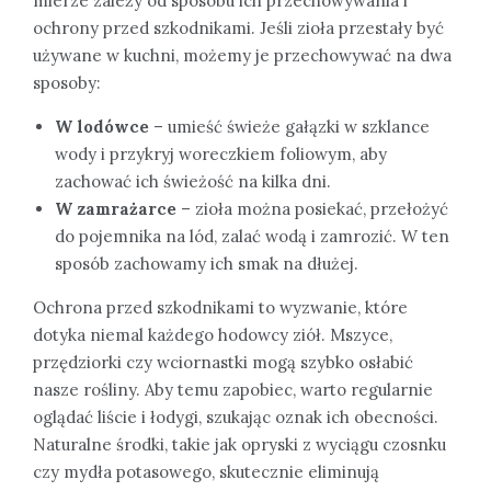
mierze zależy od sposobu ich przechowywania i
ochrony przed szkodnikami. Jeśli zioła przestały być
używane w kuchni, możemy je przechowywać na dwa
sposoby:
W lodówce
– umieść świeże gałązki w szklance
wody i przykryj woreczkiem foliowym, aby
zachować ich świeżość na kilka dni.
W zamrażarce
– zioła można posiekać, przełożyć
do pojemnika na lód, zalać wodą i zamrozić. W ten
sposób zachowamy ich smak na dłużej.
Ochrona przed szkodnikami to wyzwanie, które
dotyka niemal każdego hodowcy ziół. Mszyce,
przędziorki czy wciornastki mogą szybko osłabić
nasze rośliny. Aby temu zapobiec, warto regularnie
oglądać liście i łodygi, szukając oznak ich obecności.
Naturalne środki, takie jak opryski z wyciągu czosnku
czy mydła potasowego, skutecznie eliminują