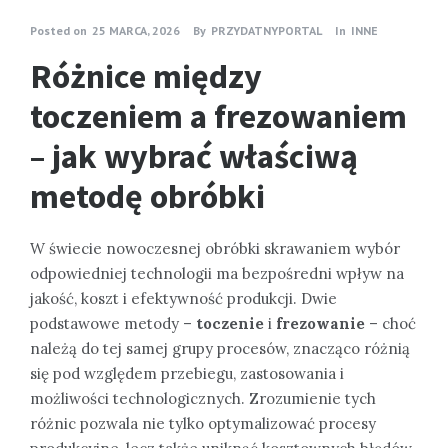
Posted on
25 MARCA, 2026
By
PRZYDATNYPORTAL
In
INNE
Różnice między
toczeniem a frezowaniem
– jak wybrać właściwą
metodę obróbki
W świecie nowoczesnej obróbki skrawaniem wybór
odpowiedniej technologii ma bezpośredni wpływ na
jakość, koszt i efektywność produkcji. Dwie
podstawowe metody –
toczenie
i
frezowanie
– choć
należą do tej samej grupy procesów, znacząco różnią
się pod względem przebiegu, zastosowania i
możliwości technologicznych. Zrozumienie tych
różnic pozwala nie tylko optymalizować procesy