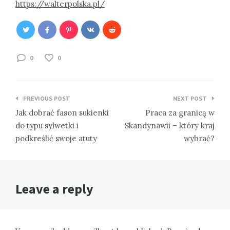
https://walterpolska.pl/
0
0
Nawigacja
PREVIOUS POST
NEXT POST
wpisu
Jak dobrać fason sukienki
Praca za granicą w
do typu sylwetki i
Skandynawii – który kraj
podkreślić swoje atuty
wybrać?
Leave a reply