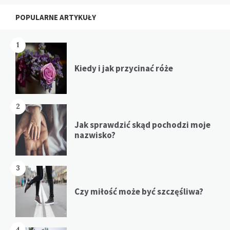
Widgets
POPULARNE ARTYKUŁY
1
Kiedy i jak przycinać róże
2
Jak sprawdzić skąd pochodzi moje
nazwisko?
3
Czy miłość może być szczęśliwa?
4