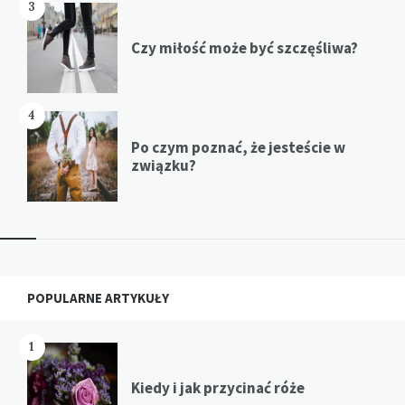
3
Czy miłość może być szczęśliwa?
4
Po czym poznać, że jesteście w
związku?
Widgets
POPULARNE ARTYKUŁY
1
Kiedy i jak przycinać róże