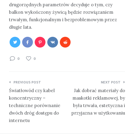
drugorzędnych parametrów decyduje o tym, czy
balkon wykończony żywicą będzie rozwiązaniem
trwałym, funkcjonalnym i bezproblemowym przez
długie lata.
0
0
Nawigacja
PREVIOUS POST
NEXT POST
wpisu
Światłowód czy kabel
Jak dobrać materiały do
koncentryczny –
maskotki reklamowej, by
techniczne porównanie
była trwała, estetyczna i
dwóch dróg dostępu do
przyjazna w użytkowaniu
internetu