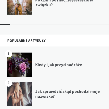
związku?
Widgets
POPULARNE ARTYKUŁY
1
Kiedy i jak przycinać róże
2
Jak sprawdzić skąd pochodzi moje
nazwisko?