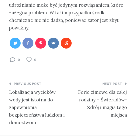
udrożnianie może być jedynym rozwiązaniem, które
zażegna problem. W takim przypadku środki
chemiczne nic nie dadzą, ponieważ zator jest zbyt
poważny.
0
0
Nawigacja
PREVIOUS POST
NEXT POST
wpisu
Lokalizacja wycieków
Ferie zimowe dla całej
wody jest istotna do
rodziny – Świeradów-
zapewnienia
Zdrój i magia tego
bezpieczeństwa ludziom i
miejsca
domostwom