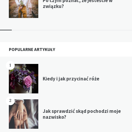
Po czym poznać, że jesteście w
związku?
Widgets
POPULARNE ARTYKUŁY
1
Kiedy i jak przycinać róże
2
Jak sprawdzić skąd pochodzi moje
nazwisko?