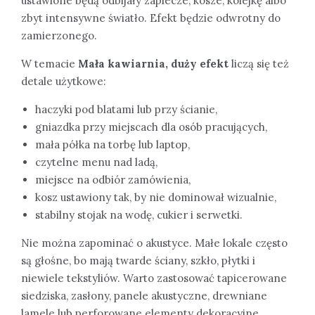
ustawione będą odbijały zaplecze, kosze, kolejkę albo
zbyt intensywne światło. Efekt będzie odwrotny do
zamierzonego.
W temacie
Mała kawiarnia, duży efekt
liczą się też
detale użytkowe:
haczyki pod blatami lub przy ścianie,
gniazdka przy miejscach dla osób pracujących,
mała półka na torbę lub laptop,
czytelne menu nad ladą,
miejsce na odbiór zamówienia,
kosz ustawiony tak, by nie dominował wizualnie,
stabilny stojak na wodę, cukier i serwetki.
Nie można zapominać o akustyce. Małe lokale często
są głośne, bo mają twarde ściany, szkło, płytki i
niewiele tekstyliów. Warto zastosować tapicerowane
siedziska, zasłony, panele akustyczne, drewniane
lamele lub perforowane elementy dekoracyjne.