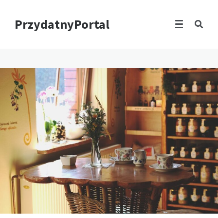
PrzydatnyPortal