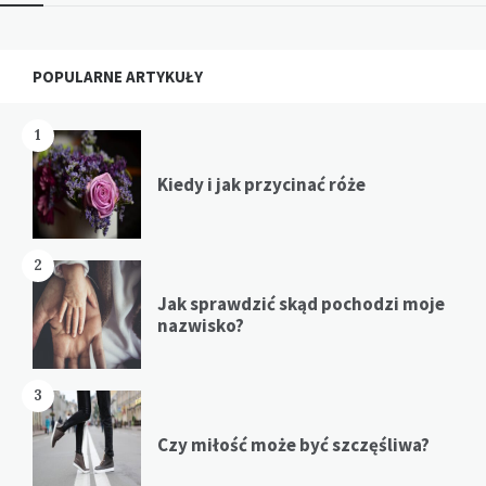
Widgets
POPULARNE ARTYKUŁY
1
Kiedy i jak przycinać róże
2
Jak sprawdzić skąd pochodzi moje
nazwisko?
3
Czy miłość może być szczęśliwa?