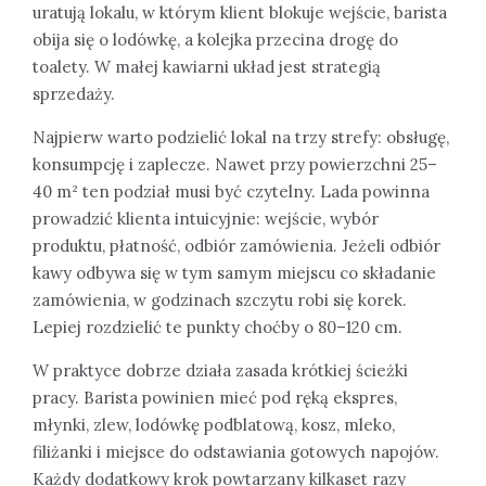
uratują lokalu, w którym klient blokuje wejście, barista
obija się o lodówkę, a kolejka przecina drogę do
toalety. W małej kawiarni układ jest strategią
sprzedaży.
Najpierw warto podzielić lokal na trzy strefy: obsługę,
konsumpcję i zaplecze. Nawet przy powierzchni 25–
40 m² ten podział musi być czytelny. Lada powinna
prowadzić klienta intuicyjnie: wejście, wybór
produktu, płatność, odbiór zamówienia. Jeżeli odbiór
kawy odbywa się w tym samym miejscu co składanie
zamówienia, w godzinach szczytu robi się korek.
Lepiej rozdzielić te punkty choćby o 80–120 cm.
W praktyce dobrze działa zasada krótkiej ścieżki
pracy. Barista powinien mieć pod ręką ekspres,
młynki, zlew, lodówkę podblatową, kosz, mleko,
filiżanki i miejsce do odstawiania gotowych napojów.
Każdy dodatkowy krok powtarzany kilkaset razy