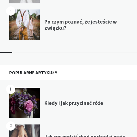
4
Po czym poznać, że jesteście w
związku?
Widgets
POPULARNE ARTYKUŁY
1
Kiedy i jak przycinać róże
2
Jak sprawdzić skąd pochodzi moje