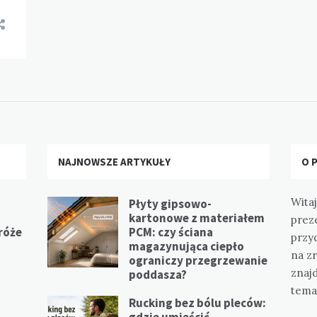
NAJNOWSZE ARTYKUŁY
O 
Witaj
Płyty gipsowo-
kartonowe z materiałem
prez
 róże
PCM: czy ściana
przy
magazynująca ciepło
na z
ograniczy przegrzewanie
znajd
poddasza?
tema
Rucking bez bólu pleców:
gdzie umieścić