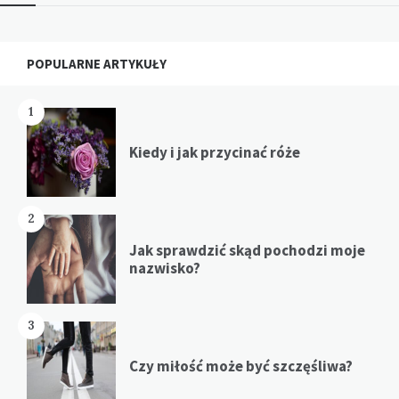
Widgets
POPULARNE ARTYKUŁY
1
Kiedy i jak przycinać róże
2
Jak sprawdzić skąd pochodzi moje
nazwisko?
3
Czy miłość może być szczęśliwa?